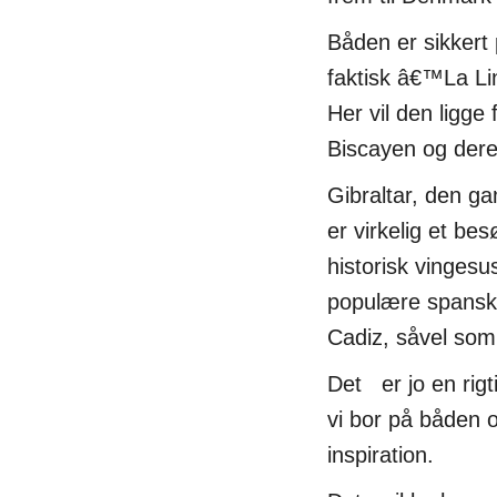
Båden er sikkert 
faktisk â€™La Lin
Her vil den ligge 
Biscayen og dere
Gibraltar, den ga
er virkelig et be
historisk vingesu
populære spanske
Cadiz, såvel som 
Det er jo en rigt
vi bor på båden 
inspiration.