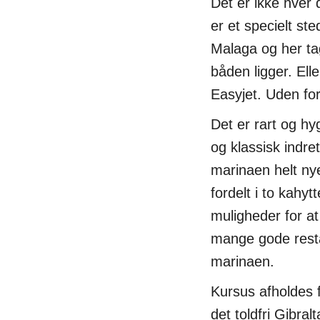
Det er ikke hver d
er et specielt st
Malaga og her ta
båden ligger. Ell
Easyjet. Uden for
Det er rart og hy
og klassisk indre
marinaen helt nye
fordelt i to kahy
muligheder for at
mange gode restau
marinaen.
Kursus afholdes 
det toldfri Gibralt